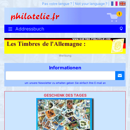
Pas votre langue ?
|
Not your language ?
|
1
Addressbuch
Werbung
Informationen
um unsere Newsletter zu erhalten geben Sie einfach Ihre E-mail an
GESCHENK DES TAGES