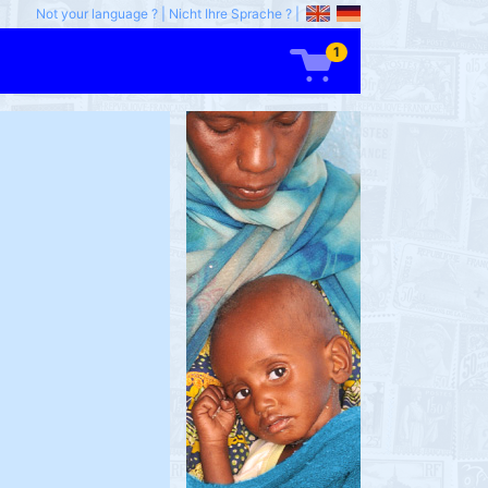
Not your language ?
|
Nicht Ihre Sprache ?
|
1