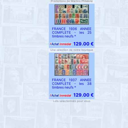
Promotions de Martins Philatelie
FRANCE 1936 ANNEE
COMPLETE - les 25
timbres neufs *
129.00 €
Une sélection de notre boutique
FRANCE 1937 ANNEE
COMPLETE - les 38
timbres neufs *
129.00 €
Lots sélectionnés pour vous