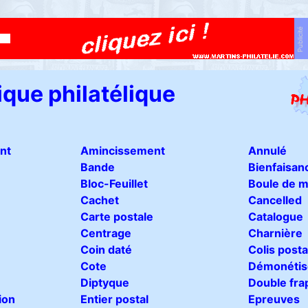
Publicité
ique philatélique
nt
Amincissement
Annulé
Bande
Bienfaisan
Bloc-Feuillet
Boule de m
Cachet
Cancelled
Carte postale
Catalogue
Centrage
Charnière
Coin daté
Colis post
Cote
Démonétis
Diptyque
Double fra
ion
Entier postal
Epreuves