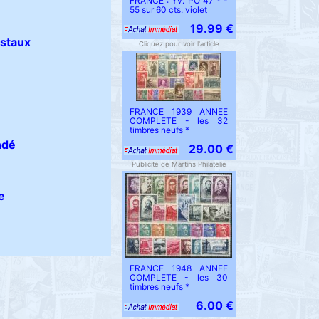
FRANCE : Yv. PO 47 * -
55 sur 60 cts. violet
19.99 €
staux
Cliquez pour voir l'article
FRANCE 1939 ANNEE
COMPLETE - les 32
timbres neufs *
dé
29.00 €
Publicité de Martins Philatelie
e
FRANCE 1948 ANNEE
COMPLETE - les 30
timbres neufs *
6.00 €