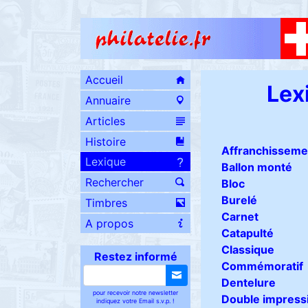
Accueil
Lex
Annuaire
Articles
Histoire
Affranchisseme
Lexique
Ballon monté
Rechercher
Bloc
Burelé
Timbres
Carnet
A propos
Catapulté
Classique
Restez informé
Commémoratif
Dentelure
pour recevoir notre newsletter
Double impress
indiquez votre Email s.v.p. !