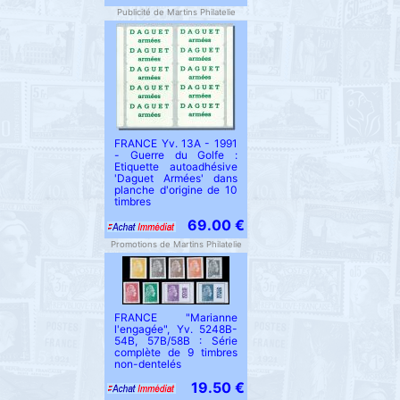
Publicité de Martins Philatelie
FRANCE Yv. 13A - 1991
- Guerre du Golfe :
Etiquette autoadhésive
'Daguet Armées' dans
planche d'origine de 10
timbres
69.00 €
Promotions de Martins Philatelie
FRANCE "Marianne
l'engagée", Yv. 5248B-
54B, 57B/58B : Série
complète de 9 timbres
non-dentelés
19.50 €