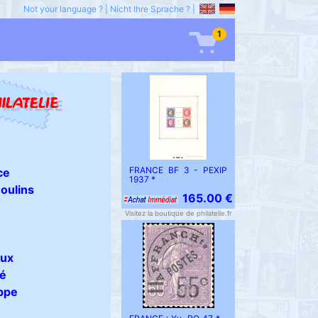
Not your language ?
|
Nicht Ihre Sprache ?
|
1
FRANCE BF 3 - PEXIP
ce
1937 *
oulins
165.00 €
Visitez la boutique de philatelie.fr
aux
é
ppe