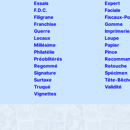
Essais
Expert
F.D.C.
Faciale
Filigrane
Fiscaux-Po
Franchise
Gomme
Guerre
Imprimerie
Locaux
Loupe
Millésime
Papier
Philatélie
Pince
Préoblitérés
Recomman
Regommé
Retouche
Signature
Spécimen
Surtaxe
Tête-Bêch
Truqué
Validité
Vignettes