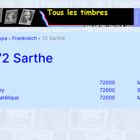
Werbung
opa
›
Frankreich
›
72 Sarthe
72 Sarthe
72000
ry
72600
latélique
72000