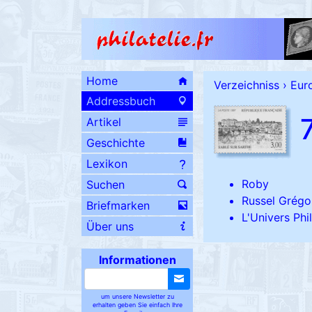
Home
Verzeichniss
›
Eur
Addressbuch
Artikel
Geschichte
Lexikon
Roby
Suchen
Russel Grégo
Briefmarken
L'Univers Phi
Über uns
Informationen
um unsere Newsletter zu
erhalten geben Sie einfach Ihre