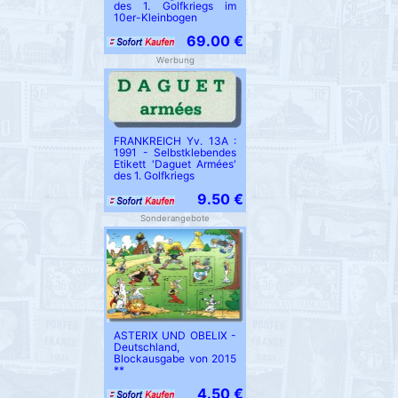
des 1. Golfkriegs im
10er-Kleinbogen
69.00 €
Werbung
FRANKREICH Yv. 13A :
1991 - Selbstklebendes
Etikett 'Daguet Armées'
des 1. Golfkriegs
9.50 €
Sonderangebote
ASTERIX UND OBELIX -
Deutschland,
Blockausgabe von 2015
**
4.50 €