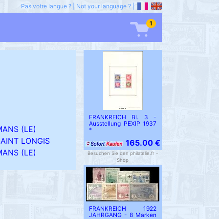
Pas votre langue ?
|
Not your language ?
|
1
FRANKREICH Bl. 3 -
Ausstellung PEXIP 1937
MANS (LE)
*
SAINT LONGIS
165.00 €
MANS (LE)
Besuchen Sie den philatelie.fr -
Shop
FRANKREICH 1922
JAHRGANG - 8 Marken