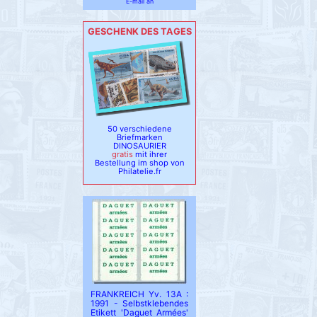
E-mail an
GESCHENK DES TAGES
50 verschiedene
Briefmarken
DINOSAURIER
gratis
mit ihrer
Bestellung im shop von
Philatelie.fr
FRANKREICH Yv. 13A :
1991 - Selbstklebendes
Etikett 'Daguet Armées'