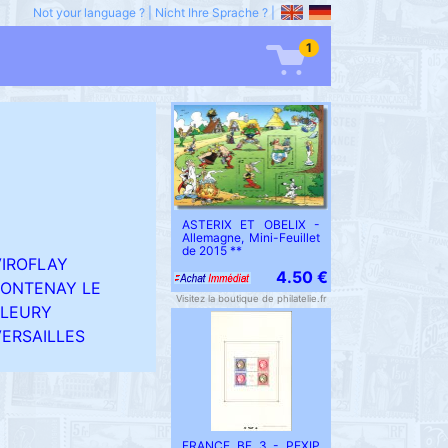
Not your language ?
|
Nicht Ihre Sprache ?
|
1
ASTERIX ET OBELIX -
Allemagne, Mini-Feuillet
de 2015 **
VIROFLAY
4.50 €
FONTENAY LE
Visitez la boutique de philatelie.fr
FLEURY
VERSAILLES
FRANCE BF 3 - PEXIP