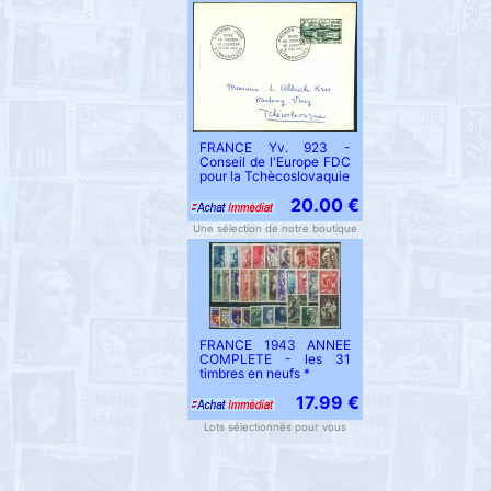
FRANCE Yv. 923 -
Conseil de l'Europe FDC
pour la Tchècoslovaquie
20.00 €
Une sélection de notre boutique
FRANCE 1943 ANNEE
COMPLETE - les 31
timbres en neufs *
17.99 €
Lots sélectionnés pour vous