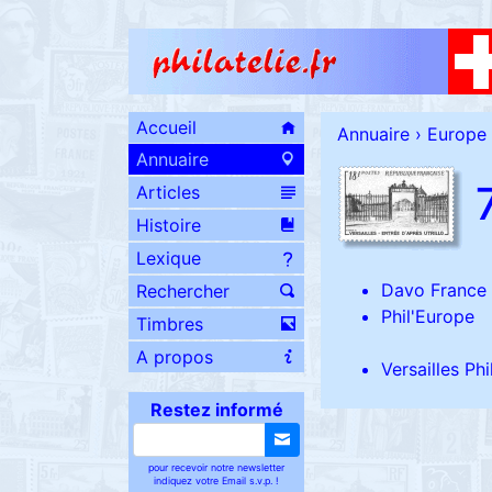
Accueil
Annuaire
›
Europe
Annuaire
Articles
Histoire
Lexique
Davo France
Rechercher
Phil'Europe
Timbres
A propos
Versailles Phi
Restez informé
pour recevoir notre newsletter
indiquez votre Email s.v.p. !