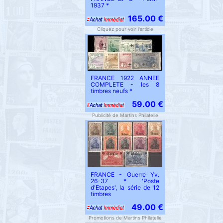
1937 *
165.00 €
Cliquez pour voir l'article
FRANCE 1922 ANNEE
COMPLETE - les 8
timbres neufs *
59.00 €
Publicité de Martins Philatelie
FRANCE - Guerre Yv.
26-37 * 'Poste
d'Etapes', la série de 12
timbres
49.00 €
Promotions de Martins Philatelie