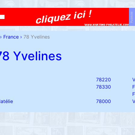
Publicité
›
France
›
78 Yvelines
78 Yvelines
78220
78330
latélie
78000