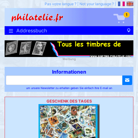
Pas votre langue ?
|
Not your language ?
|
1
Addressbuch
Werbung
Informationen
um unsere Newsletter zu erhalten geben Sie einfach Ihre E-mail an
GESCHENK DES TAGES