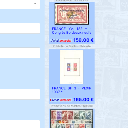
FRANCE Yv. 182 * -
Congrès Bordeaux neufs
159.00 €
Publicité de Martins Philatelie
FRANCE BF 3 - PEXIP
1937 *
165.00 €
Promotions de Martins Philatelie