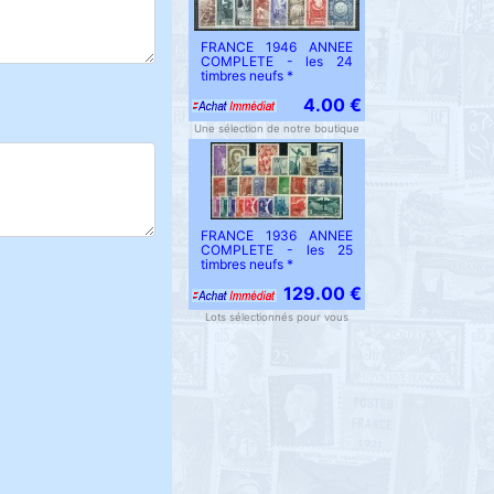
FRANCE 1946 ANNEE
COMPLETE - les 24
timbres neufs *
4.00 €
Une sélection de notre boutique
FRANCE 1936 ANNEE
COMPLETE - les 25
timbres neufs *
129.00 €
Lots sélectionnés pour vous