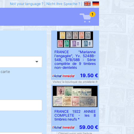
Not your language ?
|
Nicht Ihre Sprache ?
|
1
FRANCE "Marianne
l'engagée", Yv. 5248B-
54B, 57B/58B : Série
complète de 9 timbres
non-dentelés
 carte
19.50 €
Visitez la boutique de philatelie.fr
FRANCE 1922 ANNEE
COMPLETE - les 8
timbres neufs *
59.00 €
Cliquez pour voir l'article