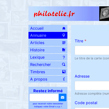
Accueil
Annuaire
Titre
*
Articles
Histoire
Lexique
Le titre de la carte (c
Rechercher
Timbres
Adresse
A propos
Restez informé
Adresse complète (num
Code postal
pour recevoir notre newsletter
indiquez votre Email s.v.p. !