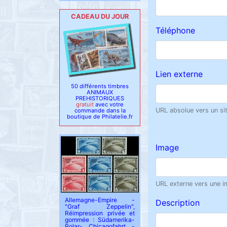
CADEAU DU JOUR
Téléphone
Lien externe
50 différents timbres
ANIMAUX
PREHISTORIQUES
gratuit
avec votre
URL absolue vers un site
commande dans la
boutique de Philatelie.fr
Image
URL externe vers une im
Allemagne-Empire -
Description
"Graf Zeppelin",
Réimpression privée et
gommée : Südamerika-
Polar- Chicagofahrt -