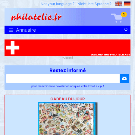
Not your language ?
|
Nicht Ihre Sprache ?
|
1
Annuaire
Publicité
Restez informé
pour recevoir notre newsletter indiquez votre Email s.v.p. !
CADEAU DU JOUR