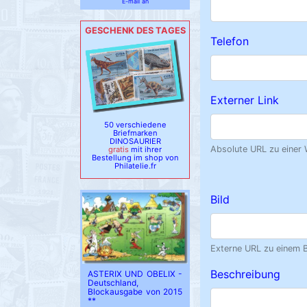
E-mail an
GESCHENK DES TAGES
Telefon
Externer Link
50 verschiedene
Briefmarken
DINOSAURIER
Absolute URL zu einer W
gratis
mit ihrer
Bestellung im shop von
Philatelie.fr
Bild
Externe URL zu einem B
Beschreibung
ASTERIX UND OBELIX -
Deutschland,
Blockausgabe von 2015
**