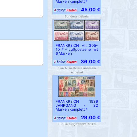
Marken komplett *
45.00 €
Sonderangebote
FRANKREICH Mi. 305-
10 * - Luftpostserie mit
6 Marken
36.00 €
Eine Auswahl aus unserem
Angebot
FRANKREICH 1939
JAHRGANG - 32
Marken komplett *
29.00 €
Für Sie ausgewählte Artikel