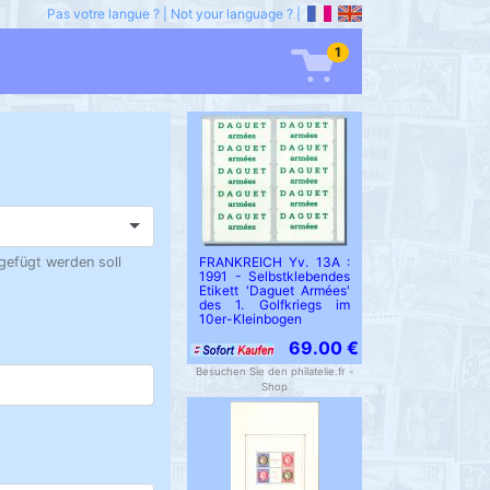
Pas votre langue ?
|
Not your language ?
|
1
ugefügt werden soll
FRANKREICH Yv. 13A :
1991 - Selbstklebendes
Etikett 'Daguet Armées'
des 1. Golfkriegs im
10er-Kleinbogen
69.00 €
Besuchen Sie den philatelie.fr -
Shop