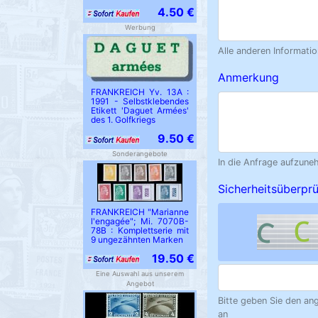
4.50 €
Werbung
Alle anderen Informatio
Anmerkung
FRANKREICH Yv. 13A :
1991 - Selbstklebendes
Etikett 'Daguet Armées'
des 1. Golfkriegs
9.50 €
Sonderangebote
In die Anfrage aufzune
Sicherheitsüberpr
FRANKREICH "Marianne
l'engagée"; Mi. 7070B-
78B : Komplettserie mit
9 ungezähnten Marken
19.50 €
Eine Auswahl aus unserem
Angebot
Bitte geben Sie den an
an