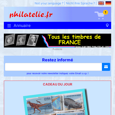
Not your language ?
|
Nicht Ihre Sprache ?
|
1
Annuaire
Publicité
Restez informé
pour recevoir notre newsletter indiquez votre Email s.v.p. !
CADEAU DU JOUR