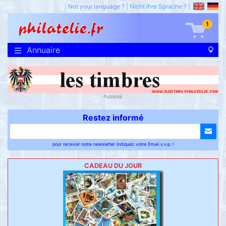
Not your language ?
|
Nicht Ihre Sprache ?
|
1
Annuaire
Publicité
Restez informé
pour recevoir notre newsletter indiquez votre Email s.v.p. !
CADEAU DU JOUR