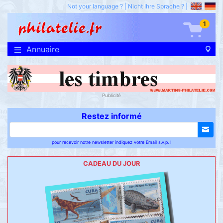
Not your language ?
|
Nicht Ihre Sprache ?
|
1
Annuaire
Publicité
Restez informé
pour recevoir notre newsletter indiquez votre Email s.v.p. !
CADEAU DU JOUR