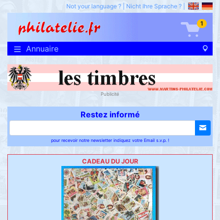
Not your language ?
|
Nicht Ihre Sprache ?
|
1
Annuaire
Publicité
Restez informé
pour recevoir notre newsletter indiquez votre Email s.v.p. !
CADEAU DU JOUR