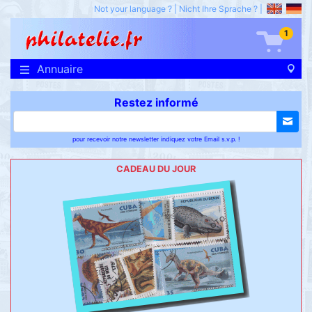
Not your language ?
|
Nicht Ihre Sprache ?
|
1
Annuaire
Restez informé
pour recevoir notre newsletter indiquez votre Email s.v.p. !
CADEAU DU JOUR