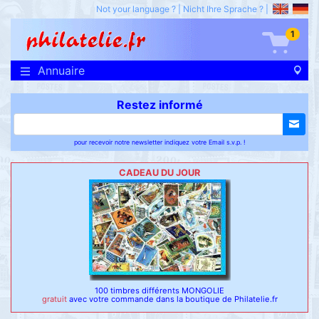
Not your language ?
|
Nicht Ihre Sprache ?
|
1
Annuaire
Restez informé
pour recevoir notre newsletter indiquez votre Email s.v.p. !
CADEAU DU JOUR
100 timbres différents MONGOLIE
gratuit
avec votre commande dans la boutique de Philatelie.fr