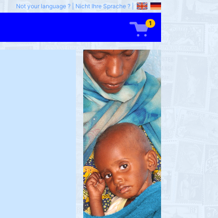
Not your language ?
|
Nicht Ihre Sprache ?
|
1