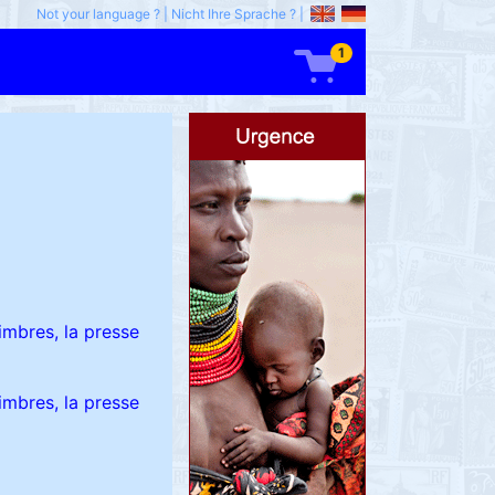
Not your language ?
|
Nicht Ihre Sprache ?
|
1
imbres, la presse
imbres, la presse