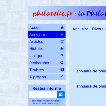
Accueil
Annuaire
›
Divers
›
Annuaire
Articles
Histoire
Lexique
Rechercher
Timbres
annuaire de phil
A propos
annuaire de phil
Restez informé
pour recevoir notre newsletter
indiquez votre Email s.v.p. !