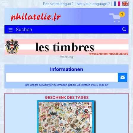
Pas votre langue ?
|
Not your language ?
|
1
Suchen
Werbung
Informationen
um unsere Newsletter zu erhalten geben Sie einfach Ihre E-mail an
GESCHENK DES TAGES