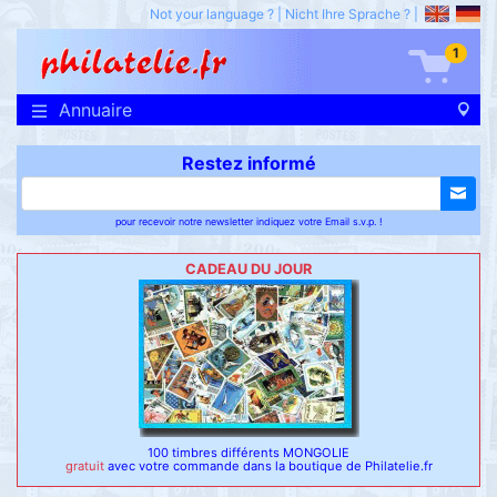
Not your language ?
|
Nicht Ihre Sprache ?
|
1
Annuaire
Restez informé
pour recevoir notre newsletter indiquez votre Email s.v.p. !
CADEAU DU JOUR
100 timbres différents MONGOLIE
gratuit
avec votre commande dans la boutique de Philatelie.fr