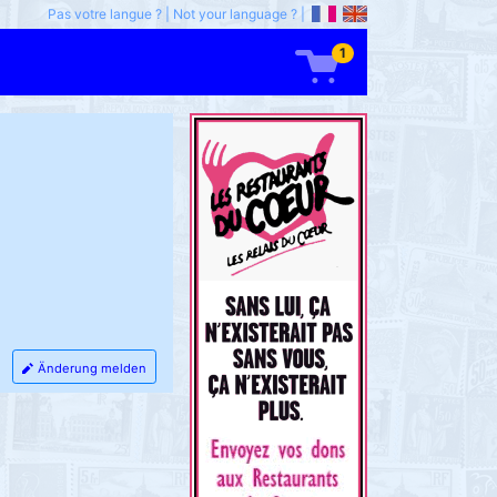
Pas votre langue ?
|
Not your language ?
|
1
Änderung melden