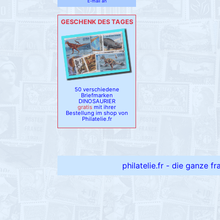
E-mail an
GESCHENK DES TAGES
50 verschiedene
Briefmarken
DINOSAURIER
gratis
mit ihrer
Bestellung im shop von
Philatelie.fr
philatelie.fr - die ganze f