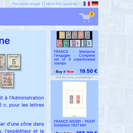
Pas votre langue ?
|
Nicht Ihre Sprache ?
|
1
ine
FRANCE : Marianne
l'engagée : Complete
set of 9 unperforated
stamps
19.50 €
Visit the shop of philatelie.fr
t à l'Administration
0 c. pour les lettres
FRANCE MS581 - PEXIP
sser d'une zône dans
Exhibition 1937 MH
e, l'expéditeur et le
165.00 €