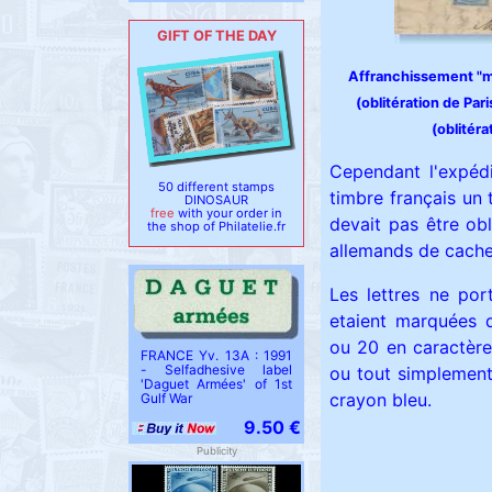
GIFT OF THE DAY
Affranchissement "m
(oblitération de Par
(oblitéra
Cependant l'expédi
50 different stamps
timbre français un 
DINOSAUR
free
with your order in
devait pas être obl
the shop of Philatelie.fr
allemands de cache
Les lettres ne por
etaient marquées d
ou 20 en caractère
FRANCE Yv. 13A : 1991
- Selfadhesive label
ou tout simplement
'Daguet Armées' of 1st
crayon bleu.
Gulf War
9.50 €
Publicity