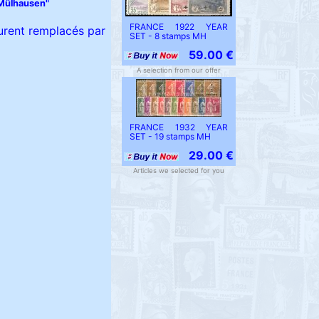
"Mülhausen"
FRANCE 1922 YEAR
furent remplacés par
SET - 8 stamps MH
59.00 €
A selection from our offer
FRANCE 1932 YEAR
SET - 19 stamps MH
29.00 €
Articles we selected for you