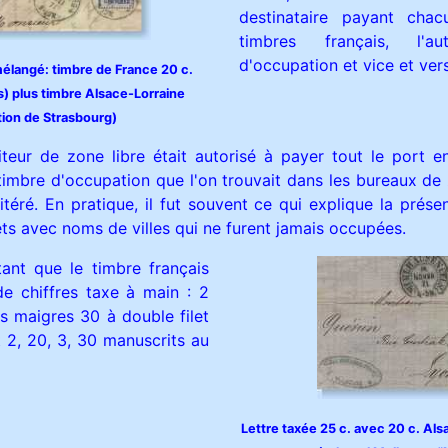
destinataire payant chac
timbres français, l'a
d'occupation et vice et ver
élangé: timbre de France 20 c.
is) plus timbre Alsace-Lorraine
tion de Strasbourg)
teur de zone libre était autorisé à payer tout le port e
timbre d'occupation que l'on trouvait dans les bureaux de 
itéré. En pratique, il fut souvent ce qui explique la prés
ts avec noms de villes qui ne furent jamais occupées.
tant que le timbre français
e chiffres taxe à main : 2
s maigres 30 à double filet
 2, 20, 3, 30 manuscrits au
Lettre taxée 25 c. avec 20 c. Alsa