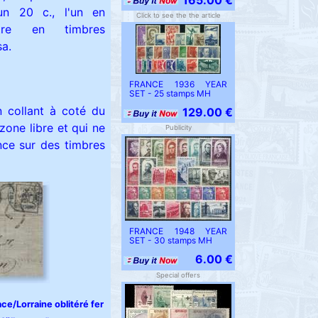
un 20 c., l'un en
Click to see the the article
utre en timbres
sa.
FRANCE 1936 YEAR
SET - 25 stamps MH
n collant à coté du
129.00 €
zone libre et qui ne
Publicity
ence sur des timbres
FRANCE 1948 YEAR
SET - 30 stamps MH
6.00 €
Special offers
ce/Lorraine oblitéré fer