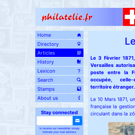
Home
Le
Directory
Articles
Le 3 Fèvrier 1871
History
Versailles autoris
Lexicon
poste entre la F
occupée, celle
Search
territoire étranger.
Stamps
About us
Le 10 Mars 1871, un
française la gestion
Stay connected
circulant dans la z
to receive our newsletter simply
indicate your mail address