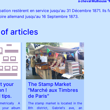
à cheval Mulhouse 
ation restèrent en service jusqu'au 31 Décembre 1871. Ils 
mpire allemand jusqu'au 16 Septembre 1873.
of articles
t your
The Stamp Market
on !
"Marché aux Timbres
 tips.
de Paris"
metrically A
The stamp market is located in the
f your album
8th district, Gabriel's ave, an