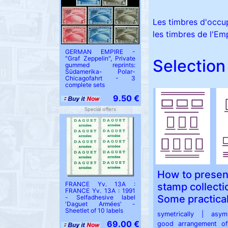
Les timbres d'occup
les timbres de l'E
GERMAN EMPIRE -
"Graf Zeppelin", Private
Selection 
gummed reprints:
Südamerika- Polar-
Chicagofahrt - 3
complete sets
9.50 €
Special offers
How to presen
FRANCE Yv. 13A :
stamp collecti
FRANCE Yv. 13A : 1991
Some practical
- Selfadhesive label
'Daguet Armées' -
Sheetlet of 10 labels
symetrically | asym
69.00 €
good arrangement o