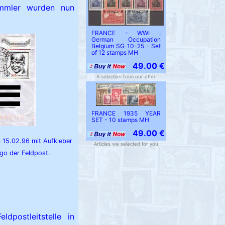
ammler wurden nun
FRANCE - WWI :
German Occupation
Belgium SG 10-25 - Set
of 12 stamps MH
49.00 €
A selection from our offer
FRANCE 1935 YEAR
SET - 10 stamps MH
49.00 €
 15.02.96 mit Aufkleber
Articles we selected for you
go der Feldpost.
ldpostleitstelle in