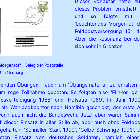
Dieser Vorläufer hatte z
dieses Problem ernsthaft
und so folgte mit d
'Leuchtendes Morgenrot' d
Feldpostversorgung für d
Aber die Resonanz bei den 
sich sehr in Grenzen.
Morgenrot"
- Beleg der Poststelle
3 in Neuburg
genden Übungen - auch um 'Übungsmaterial' zu erhalten 
 rege Teilnahme gebeten. Es folgten also 'Flinker Igel 
ndesverteidigung 1988' und 'Holsatia 1989'. Im Jahr 19
n als Wahlbeobachter nach Namibia geschickt; der erste 
wenn auch nicht die Bundeswehr. Jetzt aber waren Samml
f dieser Einsatz in aller Stille ab, aber auch ohne Feldp
bgehalten: 'Schneller Start 1990', 'Gelbe Schwinge 1993',
ten Einsatz von deutschen Soldaten, nämlich einer S