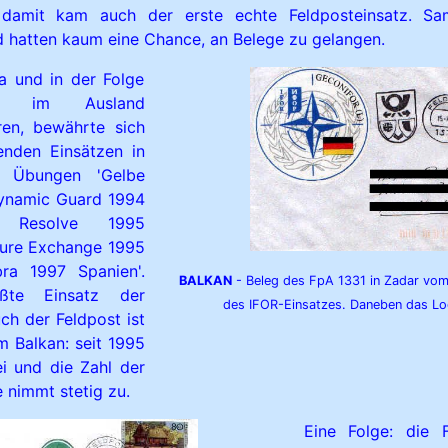
amit kam auch der erste echte Feldposteinsatz. S
 hatten kaum eine Chance, an Belege zu gelangen.
 und in der Folge
n im Ausland
ren, bewährte sich
enden Einsätzen in
 Übungen 'Gelbe
Dynamic Guard 1994
ng Resolve 1995
ture Exchange 1995
ra 1997 Spanien'.
BALKAN
- Beleg des FpA 1331 in Zadar vom
ßte Einsatz der
des IFOR-Einsatzes. Daneben das Lo
h der Feldpost ist
m Balkan: seit 1995
i und die Zahl der
 nimmt stetig zu.
Eine Folge: die Fe