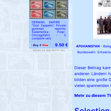
GERMAN EMPIRE -
"Graf Zeppelin", Private
gummed reprints:
Südamerika- Polar-
Chicagofahrt - 3
complete sets
9.50 €
AFGHANISTAN
- Beleg
Articles we selected for you
Bundeswehr. Entwerte
Dieser Beitrag kan
anderen Ländern h
bilden eine große 
vielen spannenden 
Mehr zu diesem Th
Selection 