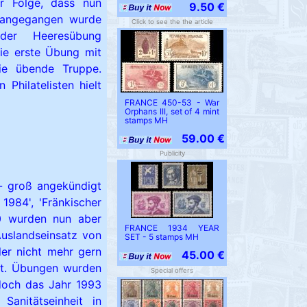
ur Folge, dass nun
9.50 €
 angegangen wurde
Click to see the the article
er Heeresübung
ie erste Übung mit
ie übende Truppe.
Philatelisten hielt
FRANCE 450-53 - War
Orphans III, set of 4 mint
stamps MH
59.00 €
Publicity
- groß angekündigt
1984', 'Fränkischer
90 wurden nun aber
FRANCE 1934 YEAR
Auslandseinsatz von
SET - 5 stamps MH
er nicht mehr gern
45.00 €
ost. Übungen wurden
Special offers
 doch das Jahr 1993
anitätseinheit in