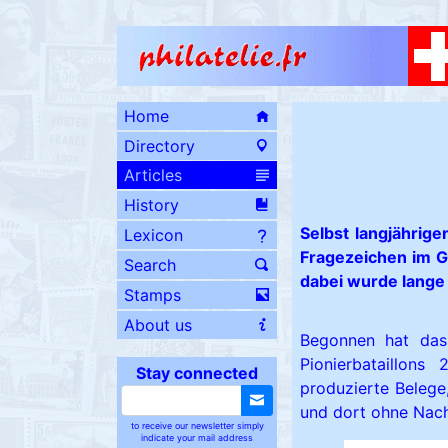
Home
Directory
Articles
History
Selbst langjährig
Lexicon
Fragezeichen im G
Search
dabei wurde lange 
Stamps
About us
Begonnen hat das
Pionierbataillons
Stay connected
produzierte Belege
und dort ohne Nac
to receive our newsletter simply
indicate your mail address