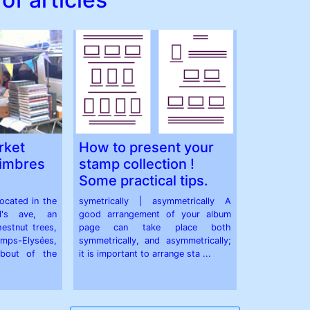
rket
How to present your
Timbres
stamp collection !
Some practical tips.
ocated in the
symetrically | asymmetrically A
el's ave, an
good arrangement of your album
estnut trees,
page can take place both
amps-Elysées,
symmetrically, and asymmetrically;
about of the
it is important to arrange sta ...