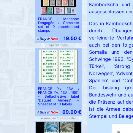
Kambodscha und d
ausgeschlossen und
FRANCE : Marianne
Das in Kambodscha
l'engagée : Complete
set of 9 unperforated
durch Übunge
stamps
verfeinerte Verfah
19.50 €
auch bei den folg
Special offers
Somalia und den
Schwinge 1993', '
Türkei', 'Stro
Norwegen', 'Adven
Spanien' und 'Cob
Der bislang grö
FRANCE Yv. 13A :
FRANCE Yv. 13A : 1991
Bundeswehr und auc
- Selfadhesive label
'Daguet Armées' -
die Präsenz auf de
Sheetlet of 10 labels
ist die Armee dabe
69.00 €
Stempel und Belege
A selection from our offer