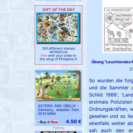
GIFT OF THE DAY
100 different stamps
MONGOLIA
free
with your order in
the shop of Philatelie.fr
Übung "Leuchtendes 
2
So wurden die fol
und die Sammler um
Schild 1986', 'La
erstmals Poliziste
ASTERIX AND OBELIX -
Ordnungskräften, 
Germany, sheetlet from
2015 MNH
gesehen und so lie
4.50 €
ebenfalls weiter a
Publicity
sah auch den ers