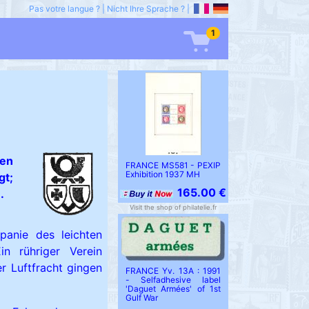
Pas votre langue ?
|
Nicht Ihre Sprache ?
|
1
hen
FRANCE MS581 - PEXIP
Exhibition 1937 MH
gt;
165.00 €
.
Visit the shop of philatelie.fr
anie des leichten
in rühriger Verein
r Luftfracht gingen
FRANCE Yv. 13A : 1991
- Selfadhesive label
'Daguet Armées' of 1st
Gulf War