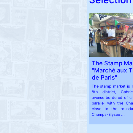
The Stamp Ma
"Marché aux 
de Paris"
The stamp market is l
8th district, Gabri
avenue bordered of ch
parallel with the Ch
close to the round
Champs-Elysée ...