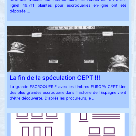
ligne! 49.711 plaintes pour escroqueries en-ligne ont été
déposée ...
La fin de la spéculation CEPT !!!
La grande ESCROQUERIE avec les timbres EUROPA CEPT Une
des plus grandes escroquerie dans l'histoire de l'Espagne vient
d'être découverte. D'après les procureurs, e ...