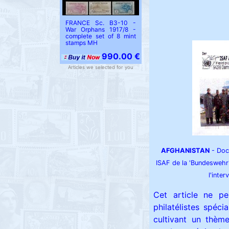
FRANCE Sc. B3-10 -
War Orphans 1917/8 -
complete set of 8 mint
stamps MH
990.00 €
Articles we selected for you
AFGHANISTAN
- Docu
ISAF de la 'Bundeswehr'
l'inte
Cet article ne p
philatélistes spé
cultivant un thèm