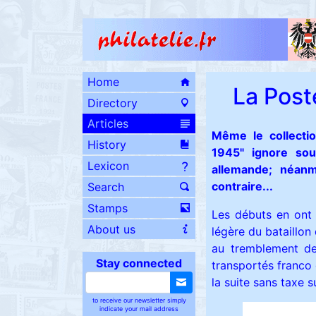
Home
La Post
Directory
Articles
Même le collecti
History
1945" ignore sou
Lexicon
allemande; néanm
contraire...
Search
Stamps
Les débuts en ont 
About us
légère du bataillon
au tremblement de 
Stay connected
transportés franco 
la suite sans taxe 
to receive our newsletter simply
indicate your mail address