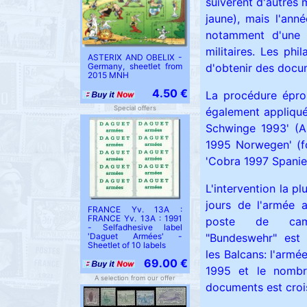
suivèrent d'autres 
jaune), mais l'ann
notamment d'une 
militaires. Les phi
ASTERIX AND OBELIX -
d'obtenir des docum
Germany, sheetlet from
2015 MNH
4.50 €
La procédure épro
Special offers
également appliqué
Schwinge 1993' (Ai
1995 Norwegen' (fo
'Cobra 1997 Spanie
L'intervention la p
jours de l'armée 
FRANCE Yv. 13A :
FRANCE Yv. 13A : 1991
poste de ca
- Selfadhesive label
'Daguet Armées' -
"Bundeswehr" est
Sheetlet of 10 labels
les Balcans: l'armé
69.00 €
1995 et le nombr
A selection from our offer
documents est croi