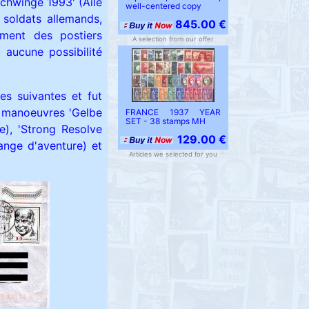
Schwinge 1993' (Aile
well-centered copy
 soldats allemands,
845.00 €
ment des postiers
A selection from our offer
t aucune possibilité
s suivantes et fut
s manoeuvres 'Gelbe
FRANCE 1937 YEAR
SET - 38 stamps MH
e), 'Strong Resolve
129.00 €
ange d'aventure) et
Articles we selected for you