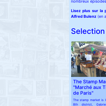
nombreux épisodes 
Lisez plus sur la
Alfred Bulenz
(en 
Selection 
The Stamp Ma
"Marché aux 
de Paris"
The stamp market is l
8th district, Gabri