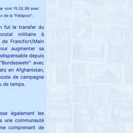
ar vom 15.02.96 avec
go de la "Feldpost".
 fut le transfer du
ostal militaire à
 de Francfort/Main
pour augmenter sa
ndispensable depuis
 "Bundeswehr" avec
ats en Afghanistan,
poste de campagne
eu de temps.
sse également les
ous une communauté
hème comprenant de