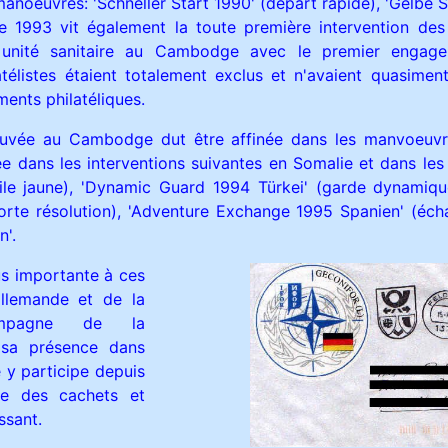
manoeuvres: 'Schneller Start 1990' (départ rapide), 'Gelbe 
ée 1993 vit également la toute première intervention des
unité sanitaire au Cambodge avec le premier engage
latélistes étaient totalement exclus et n'avaient quasimen
ents philatéliques.
uvée au Cambodge dut être affinée dans les manvoeuvre
e dans les interventions suivantes en Somalie et dans le
le jaune), 'Dynamic Guard 1994 Türkei' (garde dynamiqu
rte résolution), 'Adventure Exchange 1995 Spanien' (éch
n'.
lus importante à ces
allemande et de la
mpagne de la
 sa présence dans
e y participe depuis
e des cachets et
ssant.