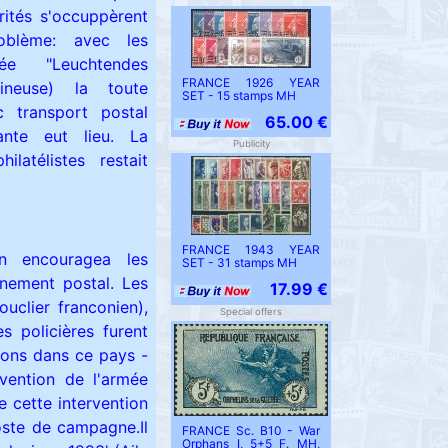
ités s'occuppèrent
oblème: avec les
ée "Leuchtendes
FRANCE 1926 YEAR
ineuse) la toute
SET - 15 stamps MH
 transport postal
65.00 €
ante eut lieu. La
Publicity
latélistes restait
FRANCE 1943 YEAR
n encouragea les
SET - 31 stamps MH
inement postal. Les
17.99 €
ouclier franconien),
Special offers
s policières furent
ions dans ce pays -
rvention de l'armée
e cette intervention
oste de campagne.Il
FRANCE Sc. B10 - War
Orphans I, 5+5 F. MH,