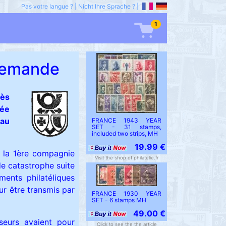
Pas votre langue ?
|
Nicht Ihre Sprache ?
|
1
llemande
rès
mée
 au
FRANCE 1943 YEAR
SET - 31 stamps,
included two strips, MH
19.99 €
e la 1ère compagnie
Visit the shop of philatelie.fr
de catastrophe suite
ments philatéliques
ur être transmis par
FRANCE 1930 YEAR
SET - 6 stamps MH
49.00 €
seurs avaient pour
Click to see the the article