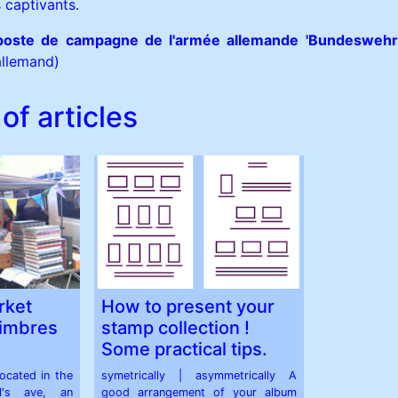
captivants.
 poste de campagne de l'armée allemande 'Bundeswehr'
allemand)
of articles
rket
How to present your
Timbres
stamp collection !
Some practical tips.
ocated in the
symetrically | asymmetrically A
el's ave, an
good arrangement of your album