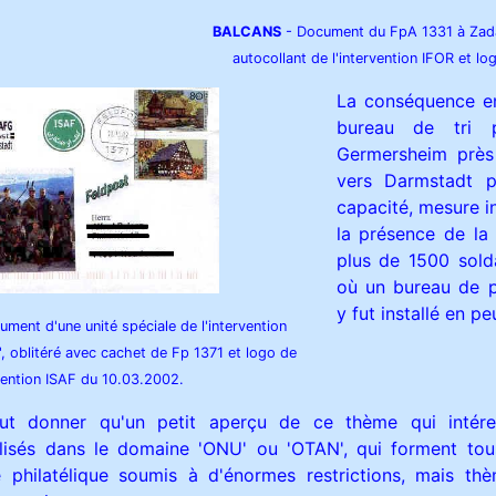
BALCANS
- Document du FpA 1331 à Zad
autocollant de l'intervention IFOR et lo
La conséquence en
bureau de tri p
Germersheim près
vers Darmstadt 
capacité, mesure i
la présence de la
plus de 1500 sold
où un bureau de 
y fut installé en p
ment d'une unité spéciale de l'intervention
, oblitéré avec cachet de Fp 1371 et logo de
rvention ISAF du 10.03.2002.
eut donner qu'un petit aperçu de ce thème qui intére
cialisés dans le domaine 'ONU' ou 'OTAN', qui forment t
e philatélique soumis à d'énormes restrictions, mais t