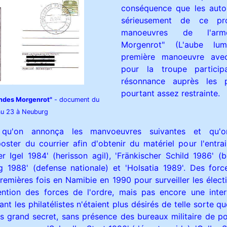
conséquence que les autor
sérieusement de ce pr
manoeuvres de l'arm
Morgenrot" (L'aube lum
première manoeuvre avec
pour la troupe particip
résonnance auprès les phi
pourtant assez restrainte.
ndes Morgenrot"
- document du
au 23 à Neuburg
 qu'on annonça les manvoeuvres suivantes et qu'o
poster du courrier afin d'obtenir du matériel pour l'entra
r Igel 1984' (herisson agil), 'Fränkischer Schild 1986' (b
g 1988' (defense nationale) et 'Holsatia 1989'. Des force
remières fois en Namibie en 1990 pour surveiller les élect
ention des forces de l'ordre, mais pas encore une inte
nt les philatélistes n'étaient plus désirés de telle sorte qu
lus grand secret, sans présence des bureaux militaire de p