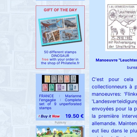
GIFT OF THE DAY
50 different stamps
DINOSAUR
free
with your order in
Manoeuvre "Leuchte
the shop of Philatelie.fr
bure
C'est pour cela
collectionneurs à 
manoeuvres: 'Flinke
FRANCE : Marianne
l'engagée : Complete
'Landesverteidigun
set of 9 unperforated
stamps
envoyées pour la p
19.50 €
la première interv
allemande. Maintena
Publicity
eut lieu dans le p