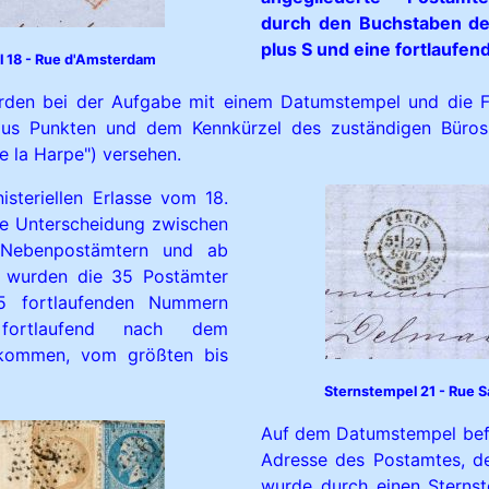
durch den Buchstaben d
plus S und eine fortlaufe
 18 - Rue d'Amsterdam
den bei der Aufgabe mit einem Datumstempel und die F
us Punkten und dem Kennkürzel des zuständigen Büros 
e la Harpe") versehen.
isteriellen Erlasse vom 18.
die Unterscheidung zwischen
Nebenpostämtern und ab
 wurden die 35 Postämter
5 fortlaufenden Nummern
, fortlaufend nach dem
ufkommen, vom größten bis
Sternstempel 21 - Rue S
Auf dem Datumstempel befa
Adresse des Postamtes, d
wurde durch einen Sterns