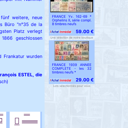
FRANCE Yv. 162-69 *
ünf weitere, neue
Orphelins II, série compl.
s Büro "n°35 de la
8 timbres neufs
igsten Platz verlegt
59.00 €
 1866 geschlossen
Une sélection de notre boutique
d Frankatur wurden
FRANCE 1939 ANNEE
COMPLETE - les 32
timbres neufs *
rançois ESTEL, die
29.00 €
sch)
Lots sélectionnés pour vous