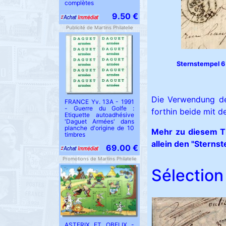
complètes
9.50 €
Publicité de Martins Philatelie
Sternstempel 6 
Die Verwendung de
FRANCE Yv. 13A - 1991
- Guerre du Golfe :
forthin beide mit 
Etiquette autoadhésive
'Daguet Armées' dans
planche d'origine de 10
Mehr zu diesem Th
timbres
allein den "Sterns
69.00 €
Promotions de Martins Philatelie
Sélection 
ASTERIX ET OBELIX -