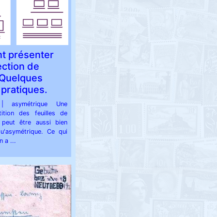
 présenter
ection de
 Quelques
 pratiques.
 | asymétrique Une
ition des feuilles de
 peut être aussi bien
u'asymétrique. Ce qui
 a ...