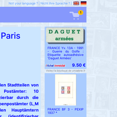
Not your language ?
|
Nicht Ihre Sprache ?
|
1
Paris
FRANCE Yv. 13A - 1991
- Guerre du Golfe :
Etiquette autoadhésive
'Daguet Armées'
9.50 €
Visitez la boutique de philatelie.fr
en Stadtteilen von
 Postämter: 10
zierbar durch die
ebenpostämter (L,M
FRANCE BF 3 - PEXIP
en Hauptämtern
1937 *
 (identifizierbar