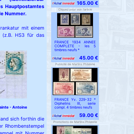
165.00 €
es Hauptpostamtes
Cliquez pour voir l'article
nde Nummer.
rankatur mit einem
(z.B. HS3 für das
FRANCE 1934 ANNEE
COMPLETE - les 5
timbres neufs *
45.00 €
Publicité de Martins Philatelie
FRANCE Yv. 229-32 *
Orphelins III, serie
ainte - Antoine
compl. 4 timbres neufs
59.00 €
nd sich forthin die
Promotions de Martins Philatelie
er Rhombenstempel
tempel mit Nummer