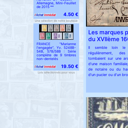
Allemagne, Mini-Feuillet
de 2015 **
4.50 €
Une sélection de notre boutique
Les marques p
du XVIIème 1
FRANCE "Marianne
l'engagée", Yv. 5248B-
Il semble loin le
54B, 57B/58B : Série
régulièrement, des
complète de 9 timbres
tombaient sur une arc
non-dentelés
d'une maison familiale
19.50 €
de notaire ou du ha
Lots sélectionnés pour vous
d'un pucier ou d'un bro