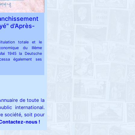
ranchissement
yé" d'Après-
tulation totale et le
conomique du IIIème
Mai 1945 la Deutsche
cessa également ses
Annuaire de toute la
blic international.
e société, soit pour
Contactez-nous !