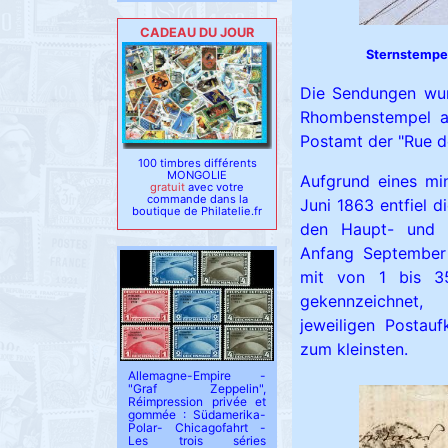
CADEAU DU JOUR
Sternstempel
Die Sendungen wur
Rhombenstempel a
Postamt der "Rue d
100 timbres différents
MONGOLIE
Aufgrund eines min
gratuit
avec votre
commande dans la
Juni 1863 entfiel 
boutique de Philatelie.fr
den Haupt- und 
Anfang September
mit von 1 bis 3
gekennzeichnet
jeweiligen Posta
zum kleinsten.
Allemagne-Empire -
"Graf Zeppelin",
Réimpression privée et
gommée : Südamerika-
Polar- Chicagofahrt -
Les trois séries