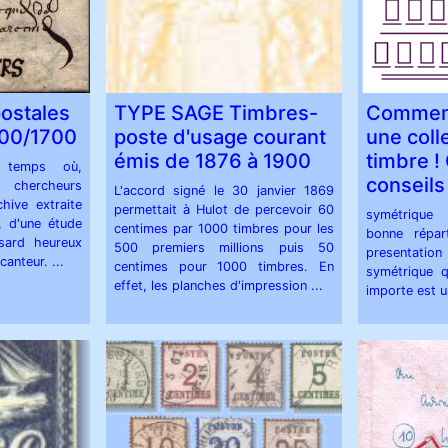
ostales
TYPE SAGE Timbres-
Comment
600/1700
poste d'usage courant
une coll
émis de 1876 à 1900
timbre !
 temps où,
conseils
 chercheurs
L'accord signé le 30 janvier 1869
hive extraite
permettait à Hulot de percevoir 60
symétrique
, d'une étude
centimes par 1000 timbres pour les
bonne répart
sard heureux
500 premiers millions puis 50
presentation
canteur. ...
centimes pour 1000 timbres. En
symétrique q
effet, les planches d'impression ...
importe est un