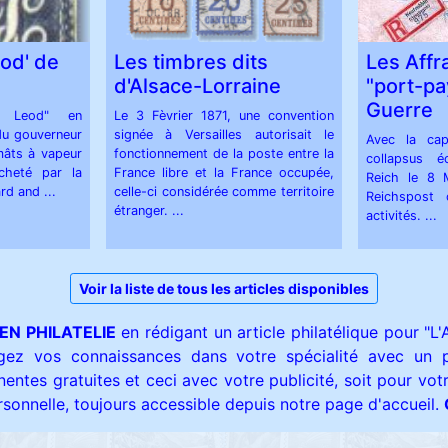
od' de
Les timbres dits
Les Aff
d'Alsace-Lorraine
"port-pa
Guerre
c Leod" en
Le 3 Fèvrier 1871, une convention
du gouverneur
signée à Versailles autorisait le
Avec la capi
mâts à vapeur
fonctionnement de la poste entre la
collapsus é
cheté par la
France libre et la France occupée,
Reich le 8 
rd and ...
celle-ci considérée comme territoire
Reichspost 
étranger. ...
activités. ...
Voir la liste de tous les articles disponibles
EN PHILATELIE
en rédigant un article philatélique pour "L'
agez vos connaissances dans votre spécialité avec un pu
entes gratuites et ceci avec votre publicité, soit pour votr
onnelle, toujours accessible depuis notre page d'accueil.