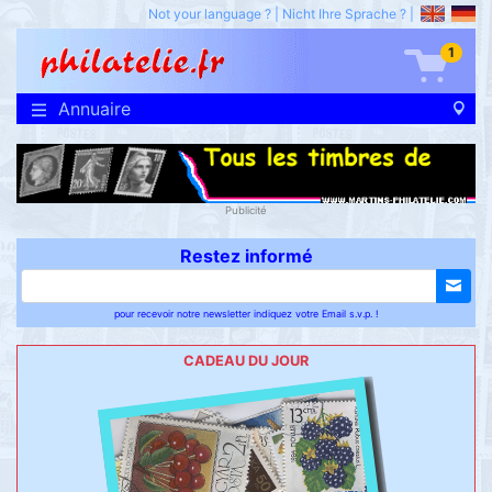
Not your language ?
|
Nicht Ihre Sprache ?
|
1
Annuaire
Publicité
Restez informé
pour recevoir notre newsletter indiquez votre Email s.v.p. !
CADEAU DU JOUR