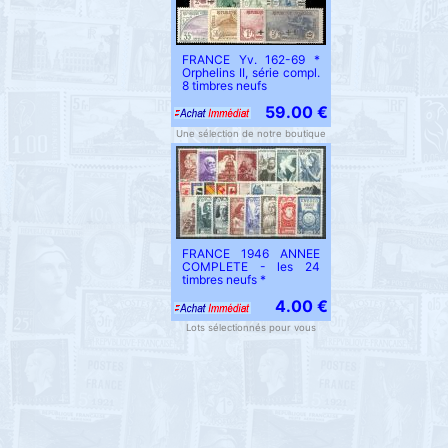
FRANCE Yv. 162-69 *
Orphelins II, série compl.
8 timbres neufs
59.00 €
Une sélection de notre boutique
FRANCE 1946 ANNEE
COMPLETE - les 24
timbres neufs *
4.00 €
Lots sélectionnés pour vous