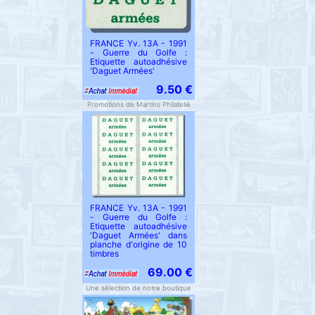
FRANCE Yv. 13A - 1991
- Guerre du Golfe :
Etiquette autoadhésive
'Daguet Armées'
9.50 €
Promotions de Martins Philatelie
FRANCE Yv. 13A - 1991
- Guerre du Golfe :
Etiquette autoadhésive
'Daguet Armées' dans
planche d'origine de 10
timbres
69.00 €
Une sélection de notre boutique