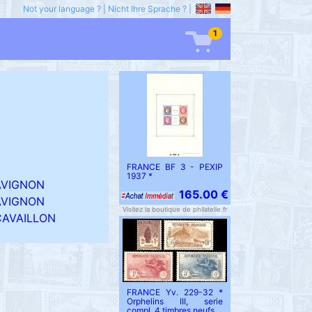
Not your language ?
|
Nicht Ihre Sprache ?
|
1
FRANCE BF 3 - PEXIP
1937 *
AVIGNON
165.00 €
AVIGNON
Visitez la boutique de philatelie.fr
CAVAILLON
FRANCE Yv. 229-32 *
Orphelins III, serie
compl. 4 timbres neufs