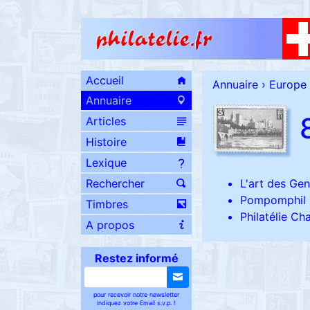
Accueil
Annuaire
›
Europe
Annuaire
Articles
Histoire
Lexique
Rechercher
L'art des Gen
Pompomphil
Timbres
Philatélie C
A propos
Restez informé
pour recevoir notre newsletter
indiquez votre Email s.v.p. !