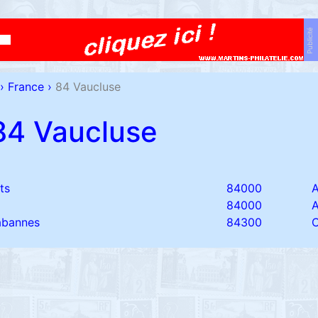
Publicité
›
France
›
84 Vaucluse
84 Vaucluse
ts
84000
84000
habannes
84300