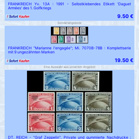
FRANKREICH Yv. 13A : 1991 - Selbstklebendes Etikett 'Daguet
Armées' des 1. Golfkriegs
9.50 €
Sonderangebote
FRANKREICH "Marianne l'engagée"; Mi. 7070B-78B : Komplettserie
mit 9 ungezähnten Marken
19.50 €
Eine Auswahl aus unserem Angebot
DT. REICH - "Graf Zeppelin", Private und gummierte Nachdrucke :