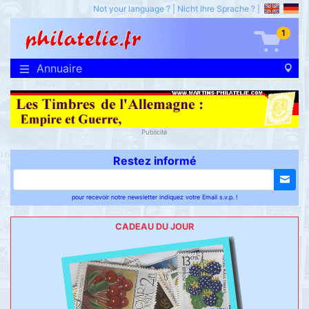
Not your language ?
|
Nicht Ihre Sprache ?
|
1
Annuaire
Publicité
Restez informé
pour recevoir notre newsletter indiquez votre Email s.v.p. !
CADEAU DU JOUR