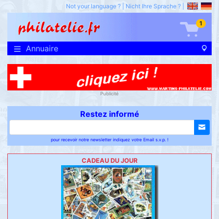
Not your language ?
|
Nicht Ihre Sprache ?
|
1
Annuaire
Publicité
Restez informé
pour recevoir notre newsletter indiquez votre Email s.v.p. !
CADEAU DU JOUR