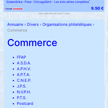
Südamerika- Polar- Chicagofahrt - Les trois séries complètes
9.50 €
Lots sélectionnés pour vous
Annuaire
›
Divers
›
Organisations philatéliques
›
Commerce
Commerce
FFAP
A.S.D.A.
A.P.H.V.
A.P.T.A.
C.N.E.P.
J.P.S.
N.V.P.H.
P.T.S.
Postcard