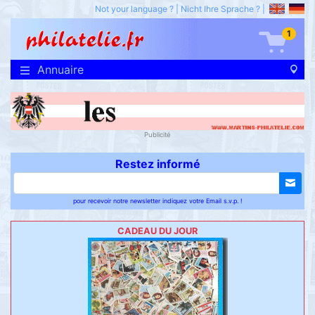
Not your language ?
|
Nicht Ihre Sprache ?
|
1
Annuaire
Publicité
Restez informé
pour recevoir notre newsletter indiquez votre Email s.v.p. !
CADEAU DU JOUR