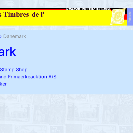
Publicité
›
Danemark
ark
 Stamp Shop
nd Frimaerkeauktion A/S
ker