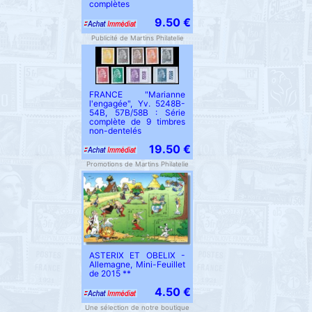
complètes
9.50 €
Publicité de Martins Philatelie
FRANCE "Marianne
l'engagée", Yv. 5248B-
54B, 57B/58B : Série
complète de 9 timbres
non-dentelés
19.50 €
Promotions de Martins Philatelie
ASTERIX ET OBELIX -
Allemagne, Mini-Feuillet
de 2015 **
4.50 €
Une sélection de notre boutique