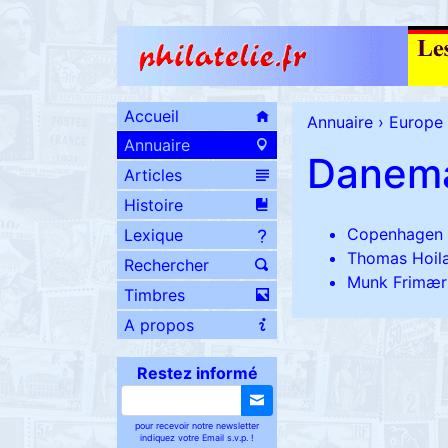
Accueil
Annuaire
›
Europe
Annuaire
Danem
Articles
Histoire
Copenhagen
Lexique
Thomas Hoila
Rechercher
Munk Frimær
Timbres
A propos
Restez informé
pour recevoir notre newsletter
indiquez votre Email s.v.p. !