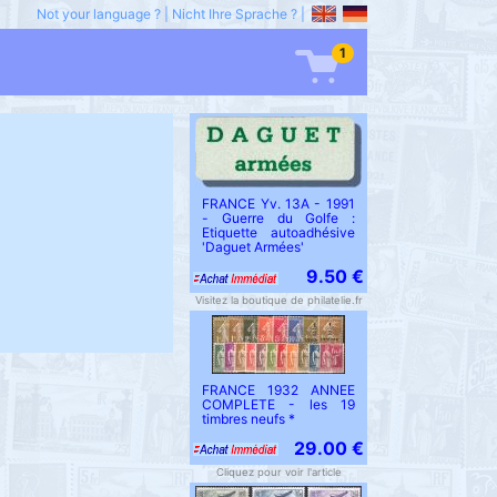
Not your language ?
|
Nicht Ihre Sprache ?
|
1
FRANCE Yv. 13A - 1991
- Guerre du Golfe :
Etiquette autoadhésive
'Daguet Armées'
9.50 €
Visitez la boutique de philatelie.fr
FRANCE 1932 ANNEE
COMPLETE - les 19
timbres neufs *
29.00 €
Cliquez pour voir l'article