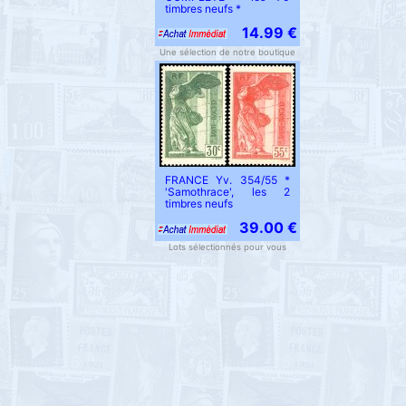
timbres neufs *
14.99 €
Une sélection de notre boutique
FRANCE Yv. 354/55 *
'Samothrace', les 2
timbres neufs
39.00 €
Lots sélectionnés pour vous