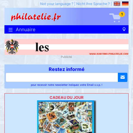
Not your language ?
|
Nicht Ihre Sprache ?
|
1
Annuaire
Publicité
Restez informé
pour recevoir notre newsletter indiquez votre Email s.v.p. !
CADEAU DU JOUR