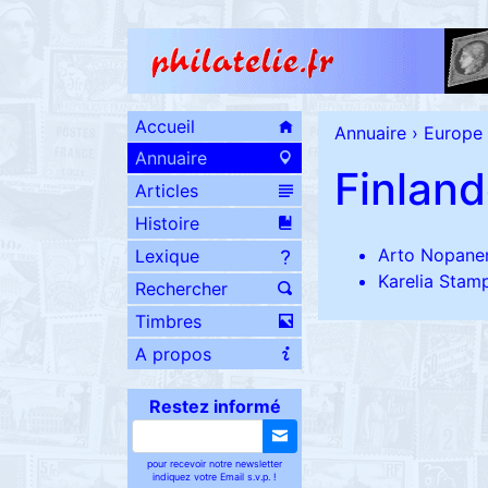
Accueil
Annuaire
›
Europe
Annuaire
Finlan
Articles
Histoire
Arto Nopane
Lexique
Karelia Stam
Rechercher
Timbres
A propos
Restez informé
pour recevoir notre newsletter
indiquez votre Email s.v.p. !