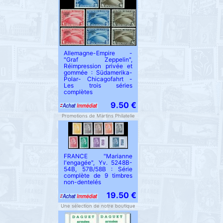
Allemagne-Empire -
"Graf Zeppelin",
Réimpression privée et
gommée : Südamerika-
Polar- Chicagofahrt -
Les trois séries
complètes
9.50 €
Promotions de Martins Philatelie
FRANCE "Marianne
l'engagée", Yv. 5248B-
54B, 57B/58B : Série
complète de 9 timbres
non-dentelés
19.50 €
Une sélection de notre boutique