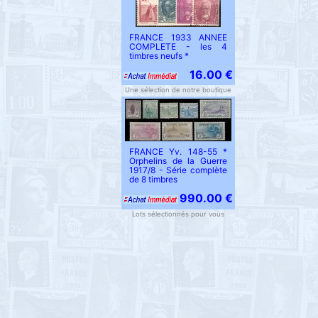
FRANCE 1933 ANNEE
COMPLETE - les 4
timbres neufs *
16.00 €
Une sélection de notre boutique
FRANCE Yv. 148-55 *
Orphelins de la Guerre
1917/8 - Série complète
de 8 timbres
990.00 €
Lots sélectionnés pour vous