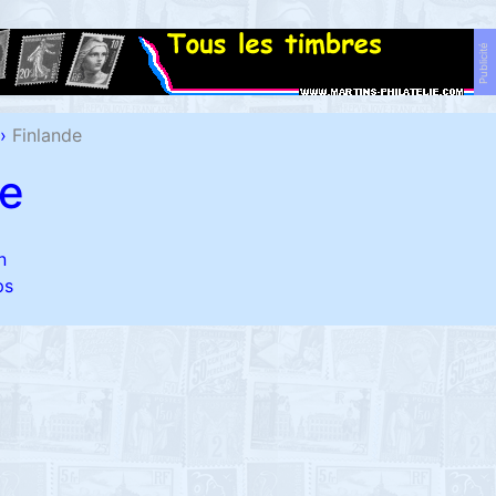
Publicité
›
Finlande
de
n
ps