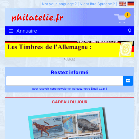
Not your language ?
|
Nicht Ihre Sprache ?
|
1
Annuaire
Publicité
Restez informé
pour recevoir notre newsletter indiquez votre Email s.v.p. !
CADEAU DU JOUR