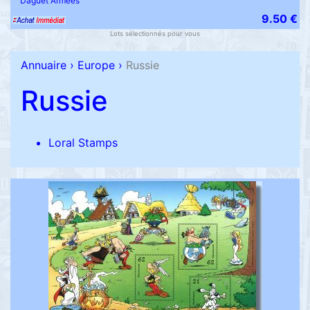
'Daguet Armées'
9.50 €
Lots sélectionnés pour vous
Annuaire
›
Europe
›
Russie
Russie
Loral Stamps