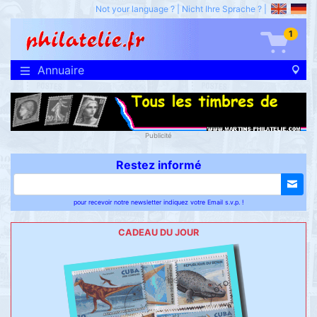
Not your language ?
|
Nicht Ihre Sprache ?
|
1
Annuaire
Publicité
Restez informé
pour recevoir notre newsletter indiquez votre Email s.v.p. !
CADEAU DU JOUR