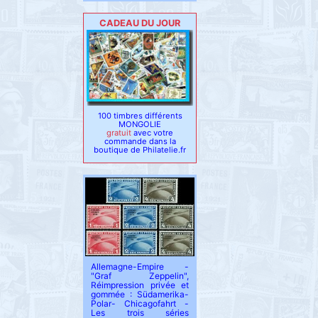
CADEAU DU JOUR
100 timbres différents
MONGOLIE
gratuit
avec votre
commande dans la
boutique de Philatelie.fr
Allemagne-Empire -
"Graf Zeppelin",
Réimpression privée et
gommée : Südamerika-
Polar- Chicagofahrt -
Les trois séries