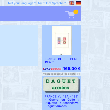
Not your language ?
|
Nicht Ihre Sprache ?
|
1
FRANCE BF 3 - PEXIP
1937 *
165.00 €
Visitez la boutique de philatelie.fr
FRANCE Yv. 13A - 1991
- Guerre du Golfe :
Etiquette autoadhésive
'Daguet Armées'