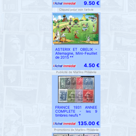
9.50 €
Cliquez pour voir l'article
ASTERIX ET OBELIX -
Allemagne, Mini-Feuillet
de 2015 **
4.50 €
Publicité de Martins Philatelie
FRANCE 1931 ANNEE
COMPLETE - les 9
timbres neufs *
135.00 €
Promotions de Martins Philatelie