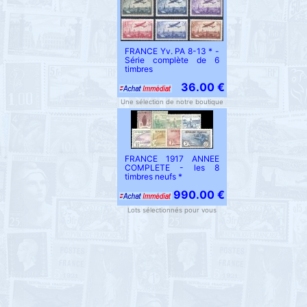
FRANCE Yv. PA 8-13 * -
Série complète de 6
timbres
36.00 €
Une sélection de notre boutique
FRANCE 1917 ANNEE
COMPLETE - les 8
timbres neufs *
990.00 €
Lots sélectionnés pour vous