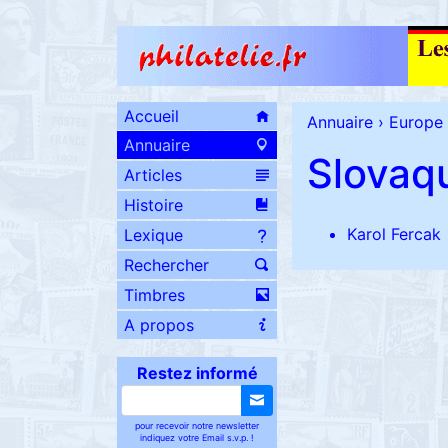
Accueil
Annuaire
›
Europe
Annuaire
Slovaq
Articles
Histoire
Karol Fercak
Lexique
Rechercher
Timbres
A propos
Restez informé
pour recevoir notre newsletter
indiquez votre Email s.v.p. !