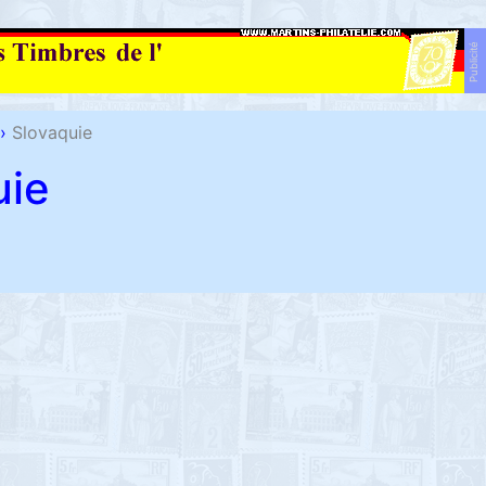
Publicité
›
Slovaquie
uie