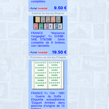
complètes
9.50 €
Publicité de Martins Philatelie
FRANCE "Marianne
l'engagée", Yv. 5248B-
54B, 57B/58B : Série
complète de 9 timbres
non-dentelés
19.50 €
Promotions de Martins Philatelie
FRANCE Yv. 13A - 1991
- Guerre du Golfe :
Etiquette autoadhésive
'Daguet Armées' dans
planche d'origine de 10
timbres