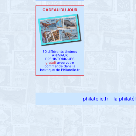
CADEAU DU JOUR
50 différents timbres
ANIMAUX
PREHISTORIQUES
gratuit
avec votre
commande dans la
boutique de Philatelie.fr
philatelie.fr - la philat