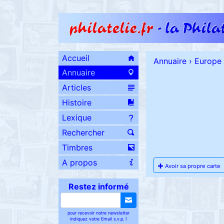
Accueil
Annuaire
›
Europe
Annuaire
Articles
Histoire
Lexique
Rechercher
Timbres
A propos
Avoir sa propre carte
Restez informé
pour recevoir notre newsletter
indiquez votre Email s.v.p. !