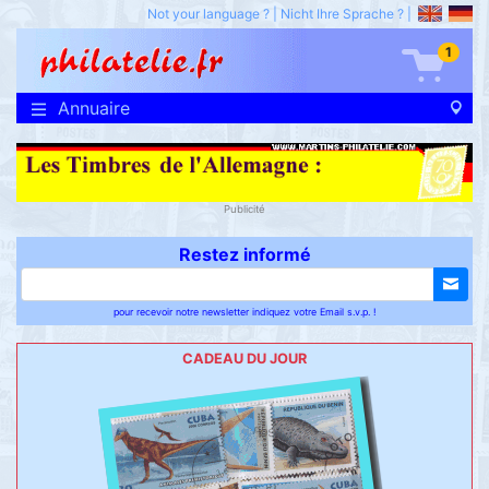
Not your language ?
|
Nicht Ihre Sprache ?
|
1
Annuaire
Publicité
Restez informé
pour recevoir notre newsletter indiquez votre Email s.v.p. !
CADEAU DU JOUR