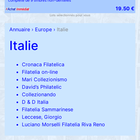
complète de 9 timbres non-dentelés
19.50 €
Lots sélectionnés pour vous
Annuaire
›
Europe
›
Italie
Italie
Cronaca Filatelica
Filatelia on-line
Mari Collezionismo
David’s Philatelic
Collezionando
D & D Italia
Filatelia Sammarinese
Leccese, Giorgio
Luciano Morselli Filatelia Riva Reno