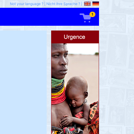
Not your language ?
|
Nicht Ihre Sprache ?
|
1