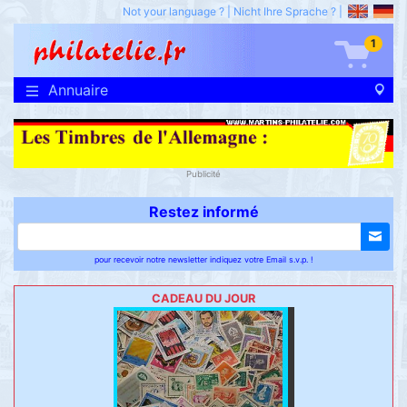
Not your language ?
|
Nicht Ihre Sprache ?
|
1
Annuaire
Publicité
Restez informé
pour recevoir notre newsletter indiquez votre Email s.v.p. !
CADEAU DU JOUR