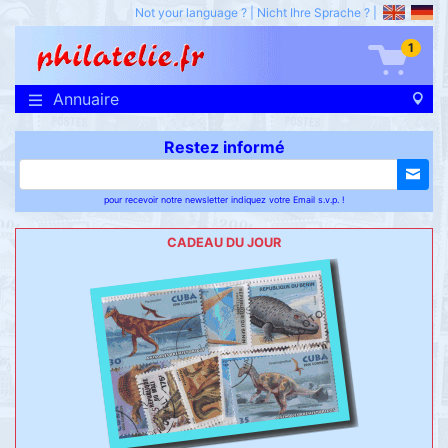
Not your language ?
|
Nicht Ihre Sprache ?
|
1
Annuaire
Restez informé
pour recevoir notre newsletter indiquez votre Email s.v.p. !
CADEAU DU JOUR