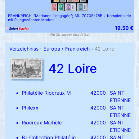
FRANKREICH "Marianne l'engagée"; Mi. 7070B-78B : Komplettserie
mit 9 ungezähnten Marken
19.50 €
Für Sie ausgewählte Artikel
Verzeichniss
›
Europa
›
Frankreich
›
42 Loire
42 Loire
Philatélie Riocreux M
42000
SAINT
ETIENNE
Philexx
42000
SAINT
ETIENNE
Riocreux Michèle
42000
SAINT
ETIENNE
BJ Collection Philatélie
42000
SAINT