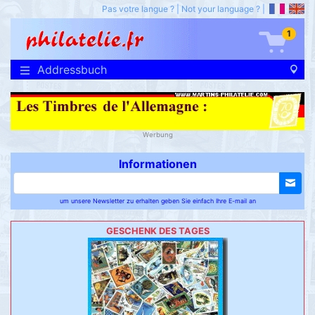
Pas votre langue ?
|
Not your language ?
|
1
Addressbuch
Werbung
Informationen
um unsere Newsletter zu erhalten geben Sie einfach Ihre E-mail an
GESCHENK DES TAGES