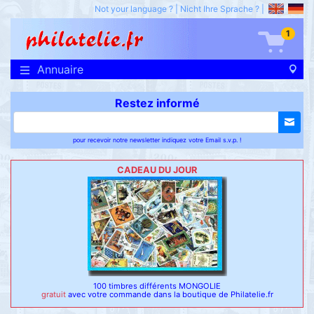
Not your language ?
|
Nicht Ihre Sprache ?
|
1
Annuaire
Restez informé
pour recevoir notre newsletter indiquez votre Email s.v.p. !
CADEAU DU JOUR
100 timbres différents MONGOLIE
gratuit
avec votre commande dans la boutique de Philatelie.fr