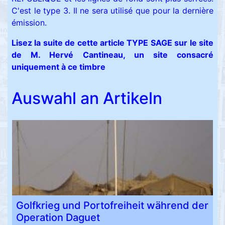
C'est le type 3. Il ne sera utilisé que pour la dernière
émission.
Lisez la suite de cette article TYPE SAGE sur le site
de M. Hervé Cantineau, un site consacré
uniquement à ce timbre
Auswahl an Artikeln
Golfkrieg und Portofreiheit während der
Operation Daguet