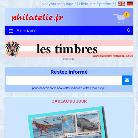
Not your language ?
|
Nicht Ihre Sprache ?
|
1
Annuaire
Publicité
Restez informé
pour recevoir notre newsletter indiquez votre Email s.v.p. !
CADEAU DU JOUR