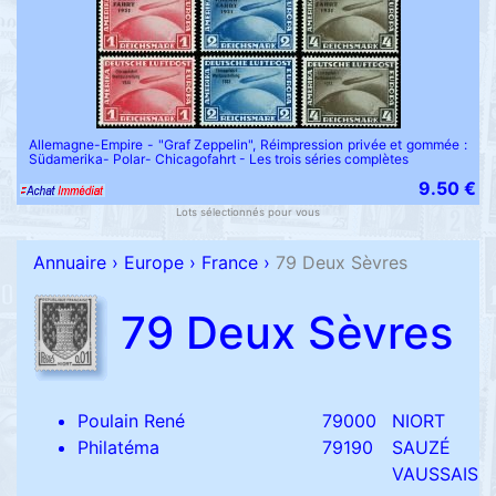
Allemagne-Empire - "Graf Zeppelin", Réimpression privée et gommée :
Südamerika- Polar- Chicagofahrt - Les trois séries complètes
9.50 €
Lots sélectionnés pour vous
Annuaire
›
Europe
›
France
›
79 Deux Sèvres
79 Deux Sèvres
Poulain René
79000
NIORT
Philatéma
79190
SAUZÉ
VAUSSAIS