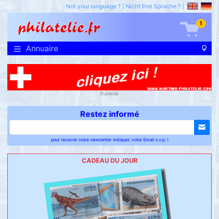
Not your language ?
|
Nicht Ihre Sprache ?
|
1
Annuaire
Publicité
Restez informé
pour recevoir notre newsletter indiquez votre Email s.v.p. !
CADEAU DU JOUR