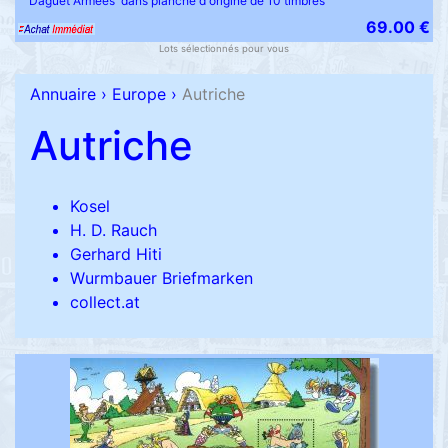
'Daguet Armées' dans planche d'origine de 10 timbres
69.00 €
Lots sélectionnés pour vous
Annuaire
›
Europe
›
Autriche
Autriche
Kosel
H. D. Rauch
Gerhard Hiti
Wurmbauer Briefmarken
collect.at