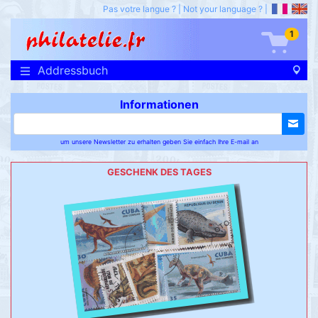
Pas votre langue ?
|
Not your language ?
|
1
Addressbuch
Informationen
um unsere Newsletter zu erhalten geben Sie einfach Ihre E-mail an
GESCHENK DES TAGES