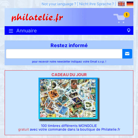
Not your language ?
|
Nicht Ihre Sprache ?
|
1
Annuaire
Restez informé
pour recevoir notre newsletter indiquez votre Email s.v.p. !
CADEAU DU JOUR
100 timbres différents MONGOLIE
gratuit
avec votre commande dans la boutique de Philatelie.fr