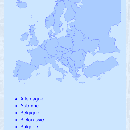
Allemagne
Autriche
Belgique
Bielorussie
Bulgarie