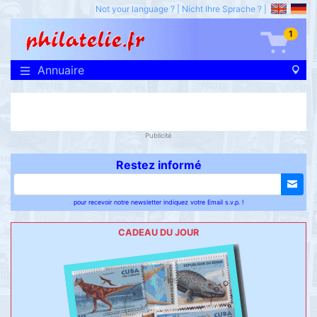
Not your language ?
|
Nicht Ihre Sprache ?
|
1
Annuaire
Publicité
Restez informé
pour recevoir notre newsletter indiquez votre Email s.v.p. !
CADEAU DU JOUR